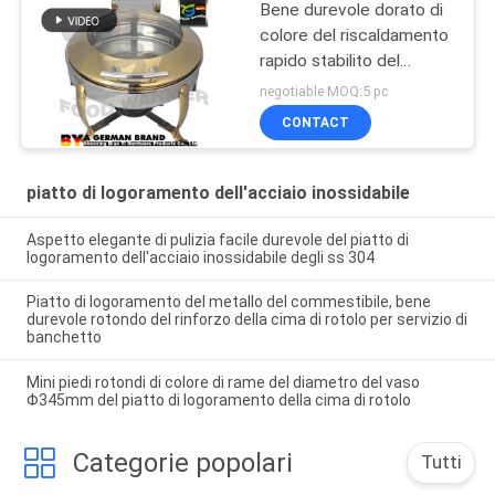
Bene durevole dorato di
colore del riscaldamento
rapido stabilito del
buffet del piatto di
negotiable MOQ:5 pc
logoramento
CONTACT
dell'alimento per la
cucina
piatto di logoramento dell'acciaio inossidabile
Aspetto elegante di pulizia facile durevole del piatto di
logoramento dell'acciaio inossidabile degli ss 304
Piatto di logoramento del metallo del commestibile, bene
durevole rotondo del rinforzo della cima di rotolo per servizio di
banchetto
Mini piedi rotondi di colore di rame del diametro del vaso
Φ345mm del piatto di logoramento della cima di rotolo
Categorie popolari
Tutti