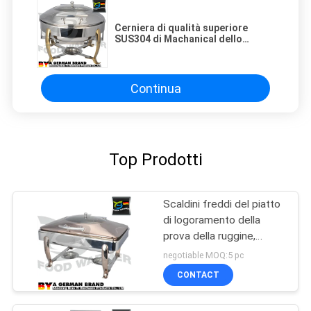
Cerniera di qualità superiore
SUS304 di Machanical dello
scaldavivande del vassoio del
piatto di logoramento di
approvvigionamento del buffet
Continua
Top Prodotti
Scaldini freddi del piatto
di logoramento della
prova della ruggine,
modo elettrico del
negotiable MOQ:5 pc
radiatore del piatto di
CONTACT
logoramento