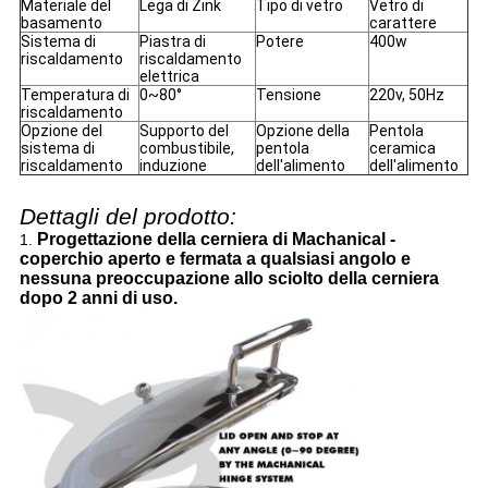
Materiale del
Lega di Zink
Tipo di vetro
Vetro di
basamento
carattere
Sistema di
Piastra di
Potere
400w
riscaldamento
riscaldamento
elettrica
Temperatura di
0~80°
Tensione
220v, 50Hz
riscaldamento
Opzione del
Supporto del
Opzione della
Pentola
sistema di
combustibile,
pentola
ceramica
riscaldamento
induzione
dell'alimento
dell'alimento
Dettagli del prodotto:
Progettazione della cerniera di Machanical -
1.
coperchio aperto e fermata a qualsiasi angolo e
nessuna preoccupazione allo sciolto della cerniera
dopo 2 anni di uso.