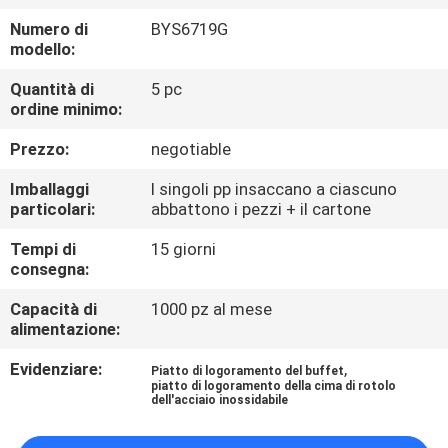
CONTROLLO
Numero di
BYS6719G
DI
modello:
QUALITÀ
Quantità di
5 pc
ordine minimo:
CONTATTICI
Prezzo:
negotiable
Imballaggi
I singoli pp insaccano a ciascuno
RICHIEDA
particolari:
abbattono i pezzi + il cartone
UNA
Tempi di
15 giorni
consegna:
CITAZIONE
Capacità di
1000 pz al mese
alimentazione:
MAPPA
Evidenziare:
,
DEL
Piatto di logoramento del buffet
piatto di logoramento della cima di rotolo
dell'acciaio inossidabile
SITO