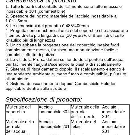
Caratteristica di prodotto:
1. Tutte le parti del contatto dell'alimento sono fatte in acciaio
inossidabile 304 (commestibile)
2. Spessore del nostro materiale dell'acciaio inossidabile a
1.0~1.5mm
3. Le dimensioni del prodotto è 485*400mm
4. Progettazione machenical unica del coperchio che assicurano
il tempo di vita più lunga di uso (10 years+, di 8 anni di circuito
idraulico più di lunghezza)
5. Unico abbatta la progettazione del coperchio in/take fuori
completamente messo, fornisca una manutenzione facile e
completi l'effetto di pulizia.
6. Le viti della Pre-saldatura sul fondo della pentola dell'acqua
per facilmente l'adjunta/scendono la piastra di riscaldamento
7. Sistema di riscaldamento doppio: Il riscaldamento elettrico è
una tendenza ambientale, meno fuoco e combustibile, più aiuto
all'ambiente.
8. Sistema di riscaldamento doppio: Combustibile Holeder
applicabile dentro sulla struttura
Specificazione di prodotto:
Materiale del
Acciaio
Materiale della
Acciaio
coperchio
inossidabile 304
pentola
inossidabile
dell'alimento
304
Materiale della
Acciaio
Materiale del
Acciaio
pentola
inossidabile 201
telaio
inossidabile
dell'acqua
201