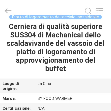
Shaoxing
Biaoyi
Hardware
Products
Co.,Ltd.
Piatto di logoramento dell'acciaio inossidabile
All
Rights
Cerniera di qualità superiore
CASA
Reserved.
SUS304 di Machanical dello
PRODOTTI
scaldavivande del vassoio del
piatto di logoramento di
CIRCA
approvvigionamento del
NOI
buffet
GIRO
Luogo di
La Cina
origine:
DELLA
FABBRICA
Marca:
BY FOOD WARMER
Certificazione:
N/A