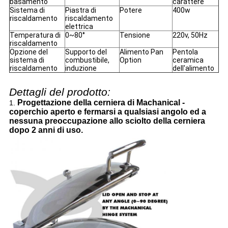
basamento
carattere
Sistema di
Piastra di
Potere
400w
riscaldamento
riscaldamento
elettrica
Temperatura di
0~80°
Tensione
220v, 50Hz
riscaldamento
Opzione del
Supporto del
Alimento Pan
Pentola
sistema di
combustibile,
Option
ceramica
riscaldamento
induzione
dell'alimento
Dettagli del prodotto:
Progettazione della cerniera di Machanical -
1.
coperchio aperto e fermarsi a qualsiasi angolo ed a
nessuna preoccupazione allo sciolto della cerniera
dopo 2 anni di uso.