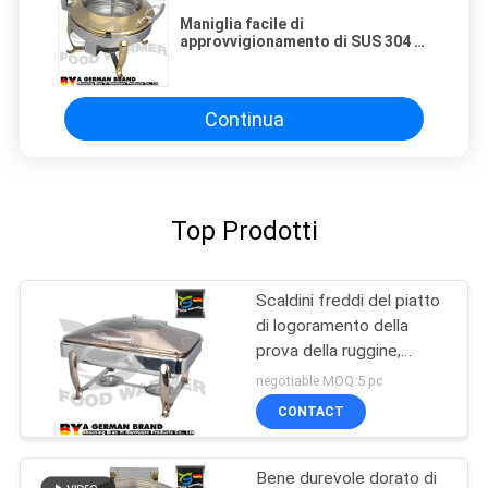
Maniglia facile di
approvvigionamento di SUS 304 di
logoramento del diametro
elegante del piatto 4L Volumn
Φ345mm
Continua
Top Prodotti
Scaldini freddi del piatto
di logoramento della
prova della ruggine,
modo elettrico del
negotiable MOQ:5 pc
radiatore del piatto di
CONTACT
logoramento
Bene durevole dorato di