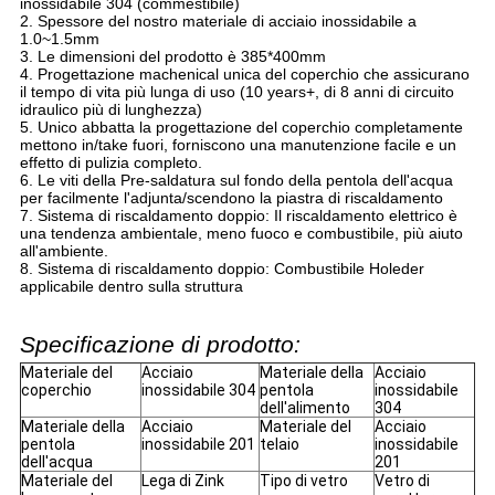
inossidabile 304 (commestibile)
2. Spessore del nostro materiale di acciaio inossidabile a
1.0~1.5mm
3. Le dimensioni del prodotto è 385*400mm
4. Progettazione machenical unica del coperchio che assicurano
il tempo di vita più lunga di uso (10 years+, di 8 anni di circuito
idraulico più di lunghezza)
5. Unico abbatta la progettazione del coperchio completamente
mettono in/take fuori, forniscono una manutenzione facile e un
effetto di pulizia completo.
6. Le viti della Pre-saldatura sul fondo della pentola dell'acqua
per facilmente l'adjunta/scendono la piastra di riscaldamento
7. Sistema di riscaldamento doppio: Il riscaldamento elettrico è
una tendenza ambientale, meno fuoco e combustibile, più aiuto
all'ambiente.
8. Sistema di riscaldamento doppio: Combustibile Holeder
applicabile dentro sulla struttura
Specificazione di prodotto:
Materiale del
Acciaio
Materiale della
Acciaio
coperchio
inossidabile 304
pentola
inossidabile
dell'alimento
304
Materiale della
Acciaio
Materiale del
Acciaio
pentola
inossidabile 201
telaio
inossidabile
dell'acqua
201
Materiale del
Lega di Zink
Tipo di vetro
Vetro di