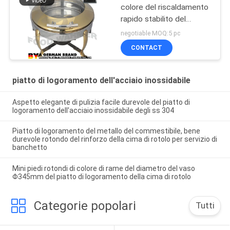
colore del riscaldamento
rapido stabilito del
buffet del piatto di
negotiable MOQ:5 pc
logoramento
CONTACT
dell'alimento per la
cucina
piatto di logoramento dell'acciaio inossidabile
Aspetto elegante di pulizia facile durevole del piatto di
logoramento dell'acciaio inossidabile degli ss 304
Piatto di logoramento del metallo del commestibile, bene
durevole rotondo del rinforzo della cima di rotolo per servizio di
banchetto
Mini piedi rotondi di colore di rame del diametro del vaso
Φ345mm del piatto di logoramento della cima di rotolo
Categorie popolari
Tutti