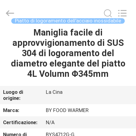
Shaoxing
Biaoyi
Hardware
Products
Co.,Ltd.
Piatto di logoramento dell'acciaio inossidabile
All
Rights
Maniglia facile di
CASA
Reserved.
approvvigionamento di SUS
PRODOTTI
304 di logoramento del
diametro elegante del piatto
CIRCA
4L Volumn Φ345mm
NOI
Luogo di
La Cina
origine:
GIRO
DELLA
Marca:
BY FOOD WARMER
FABBRICA
Certificazione:
N/A
Numero di
BYS4712G-G