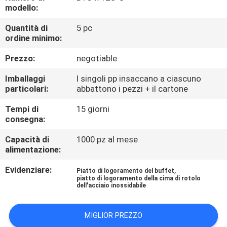
CONTROLLO
modello:
DI
Quantità di
5 pc
ordine minimo:
QUALITÀ
Prezzo:
negotiable
CONTATTICI
Imballaggi
I singoli pp insaccano a ciascuno
particolari:
abbattono i pezzi + il cartone
RICHIEDA
Tempi di
15 giorni
consegna:
UNA
CITAZIONE
Capacità di
1000 pz al mese
alimentazione:
Evidenziare:
,
MAPPA
Piatto di logoramento del buffet
piatto di logoramento della cima di rotolo
dell'acciaio inossidabile
DEL
SITO
MIGLIOR PREZZO