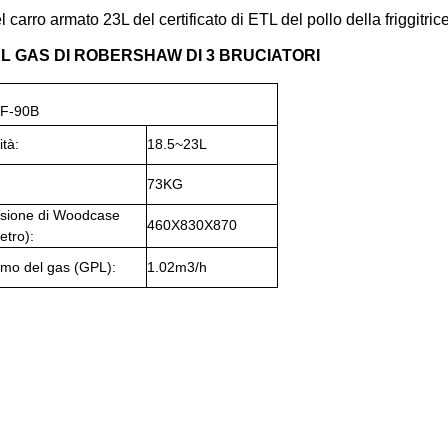
arro armato 23L del certificato di ETL del pollo della friggitrice
EL GAS DI ROBERSHAW DI 3 BRUCIATORI
F-90B
tà:
18.5~23L
73KG
sione di Woodcase
460X830X870
etro):
mo del gas (GPL):
1.02m3/h