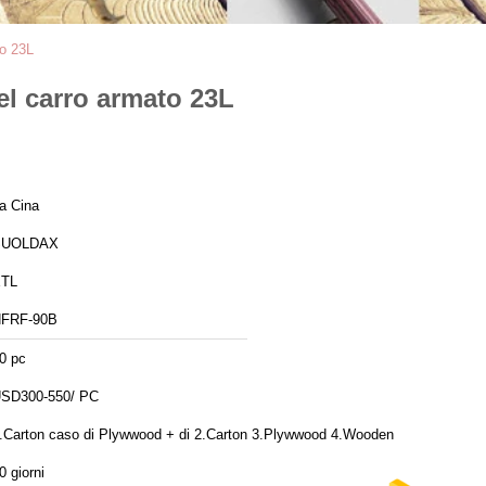
to 23L
del carro armato 23L
a Cina
SUOLDAX
TL
FRF-90B
0 pc
SD300-550/ PC
.Carton caso di Plywwood + di 2.Carton 3.Plywwood 4.Wooden
0 giorni