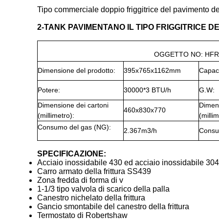
Tipo commerciale doppio friggitrice del pavimento del c
2-TANK PAVIMENTANO IL TIPO FRIGGITRICE D
OGGETTO NO: HFR
Dimensione del prodotto:
395x765x1162mm
Capaci
Potere:
30000*3 BTU/h
G.W:
Dimensione dei cartoni
Dimen
460x830x770
(millimetro):
(millim
Consumo del gas (NG):
2.367m3/h
Consu
SPECIFICAZIONE:
Acciaio inossidabile 430 ed acciaio inossidabile 304
Carro armato della frittura SS439
Zona fredda di forma di v
1-1/3 tipo valvola di scarico della palla
Canestro nichelato della frittura
Gancio smontabile del canestro della frittura
Termostato di Robertshaw