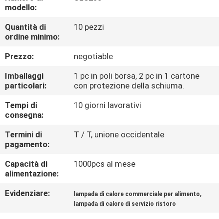
CONTROLLO
modello:
DI
Quantità di
10 pezzi
ordine minimo:
QUALITÀ
Prezzo:
negotiable
CONTATTICI
Imballaggi
1 pc in poli borsa, 2 pc in 1 cartone
particolari:
con protezione della schiuma.
RICHIEDA
Tempi di
10 giorni lavorativi
consegna:
UNA
CITAZIONE
Termini di
T / T, unione occidentale
pagamento:
Capacità di
1000pcs al mese
MAPPA
alimentazione:
DEL
Evidenziare:
,
lampada di calore commerciale per alimento
SITO
lampada di calore di servizio ristoro