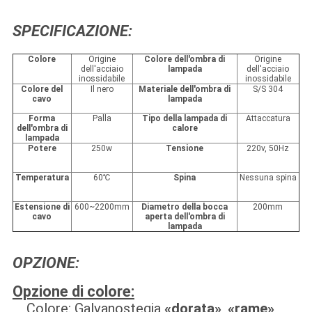
SPECIFICAZIONE:
Colore
Origine
Colore dell'ombra di
Origine
dell'acciaio
lampada
dell'acciaio
inossidabile
inossidabile
Colore del
Il nero
Materiale dell'ombra di
S/S 304
cavo
lampada
Forma
Palla
Tipo della lampada di
Attaccatura
dell'ombra di
calore
lampada
Potere
250w
Tensione
220v, 50Hz
Temperatura
60℃
Spina
Nessuna spina
Estensione di
600~2200mm
Diametro della bocca
200mm
cavo
aperta dell'ombra di
lampada
OPZIONE:
Opzione di colore:
Colore: Galvanostegia
«dorata»
,
«rame»
,