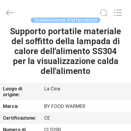
Shaoxing
Biaoyi
Hardware
Products
Co.,Ltd.
Scaldavivande d'attaccatura
All
Rights
Supporto portatile materiale
CASA
Reserved.
del soffitto della lampada di
PRODOTTI
calore dell'alimento SS304
per la visualizzazione calda
CIRCA
dell'alimento
NOI
Luogo di
La Cina
origine:
GIRO
DELLA
Marca:
BY FOOD WARMER
FABBRICA
Certificazione:
CE
Numero di
CLS200