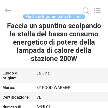
Shaoxing
Biaoyi
Hardware
Products
Co.,Ltd.
Piatto di logoramento elettrico
All
Rights
Faccia un spuntino scolpendo
CASA
Reserved.
la stalla del basso consumo
PRODOTTI
energetico di potere della
lampada di calore della
CIRCA
stazione 200W
NOI
Luogo di
La Cina
origine:
GIRO
DELLA
Marca:
BY FOOD WARMER
FABBRICA
Certificazione:
CE
Numero di
BYHL01