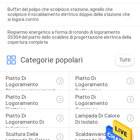
Buffet del polipo che scolpisce stazione, agnello che
scolpisce il riscaldamento elettrico doppio della stazione che
si logora contro
Risparmio energetico a forma di rotondo di logoramento
SS304 del piatto dello scaldino di progettazione elettrica della
copertura completa
Categorie popolari
Tutti
Piatto Di 
Piatto Di 
Logoramento 
Logoramento 
D'approvvigionamento
Dell'acciaio 
Piatto Di 
Piatto Di 
Inossidabile
Logoramento 
Logoramento 
Elettrico
Ceramico
Piatto Di 
Lampada Di Calore 
Logoramento Di 
Di Isolato
Induzione
Scultura Della 
Scaldavivande Della 