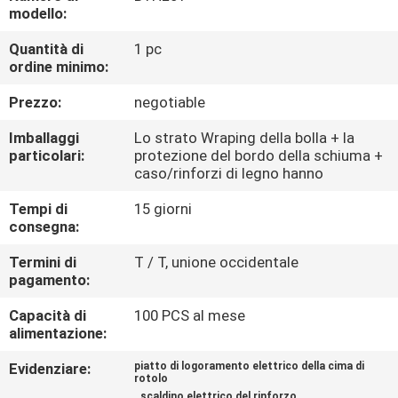
CONTROLLO
modello:
DI
Quantità di
1 pc
ordine minimo:
QUALITÀ
Prezzo:
negotiable
CONTATTICI
Imballaggi
Lo strato Wraping della bolla + la
particolari:
protezione del bordo della schiuma +
caso/rinforzi di legno hanno
RICHIEDA
Tempi di
15 giorni
UNA
consegna:
CITAZIONE
Termini di
T / T, unione occidentale
pagamento:
MAPPA
Capacità di
100 PCS al mese
DEL
alimentazione:
SITO
Evidenziare:
piatto di logoramento elettrico della cima di
rotolo
,
scaldino elettrico del rinforzo