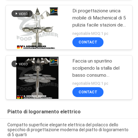
Di progettazione unica
mobile di Machenical di 5
pulizia facile stazioni del
buffet della base di
negotiable MOQ:1 pc
ruote
CONTACT
Faccia un spuntino
scolpendo la stalla del
basso consumo
energetico di potere
negotiable MOQ:1 pc
della lampada di calore
CONTACT
della stazione 200W
Piatto di logoramento elettrico
Compatto superficie elegante elettrica del polacco dello
specchio di progettazione moderna del piatto di logoramento
di 5 quarti