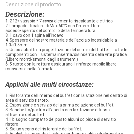
Descrizione di prodotto
Descrizione:
1. Ø12» vassoio * 7
senza
elemento riscaldante elettrico
2. Lampade di calore di Max.60℃ con l'interruttore
acceso/spento del controllo della temperatura
3. 1 cavo con 1 spina all'incavo
4. Spessore del nostro materiale dell'acciaio inossidabile a
1.0~1.5mm
5. Unico abbatta la progettazione del centro del buffet - tutte le
componenti con il sistema inserita/disinserita della vite pratica.
(Libero monti/smonti dagli strumenti)
6. 5 ruote con la rottura assicurano il rinforzo mobile libero
muoversi o nella fermata.
Applichi alle multi circostanze:
1. Ristorante dell'interno del buffet con la stazione nel centro di
area di servizio ristoro.
2. Esposizione e servizio della prima colazione del buffet.
3. Banchetto/partito all'aperto con la stazione di lusso
attraente del buffet.
4. Il bisogno compatto del posto alcuni colpisce di servizio
ristoro
5. Sia un segno del ristorante del buffet.
6. Applichi la lampada di calore per tenere caldo «di alimento o