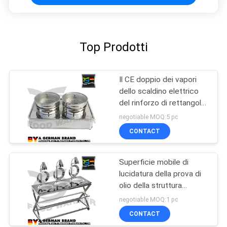
Top Prodotti
Il CE doppio dei vapori
dello scaldino elettrico
del rinforzo di rettangolo
ha certificato 220v 50Hz
negotiable MOQ:5 pc
400w
CONTACT
Superficie mobile di
lucidatura della prova di
olio della struttura
compatta delle stazioni
negotiable MOQ:1 pc
del buffet del cuscinetto
CONTACT
inferiore