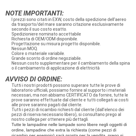
NOTE IMPORTANTI:
I prezzi sono citati in EXW, costo della spedizione dell'aereo
da trasporto/del mare saranno citazione esclusivamente
secondo il suo costo esatto.
Spedizioniere nominato accettabile
Richiesta di OEM/ODM disponibile.
Progettazione su misura progetto disponibile.
Nessun MOQ.
Colore o materiale variabile.
Grande sconto di ordine negoziabile.
Nessun costo supplementare per il cambiamento della spina
o il cambiamento di applicazione di elettricità
AVVISO DI ORDINE:
Tutti i nostri prodotti possono superare tutte le prove di
laboratorio ufficiali, possiamo fornire al supporto i materiali
necessari, ma non abbiamo CERTIFICATO da fornire, tutte le
prove saranno effettuate dal cliente e tutti collegati ai costi
alle prove saranno pagati dal cliente.
Tutti i pezzi di ricambio richiesti dal cliente (dall'elenco dei
pezzi di riserva necessario libero), si consultano prego al
nostro collega per ottenere più dettagli.
Tutte le lampadine nelle lampade sono libere negli oggetti di
ordine, lampadine che extra la richiesta (come pezzi di
ricambio per esempio) sarà pronta per la vendita, prego si