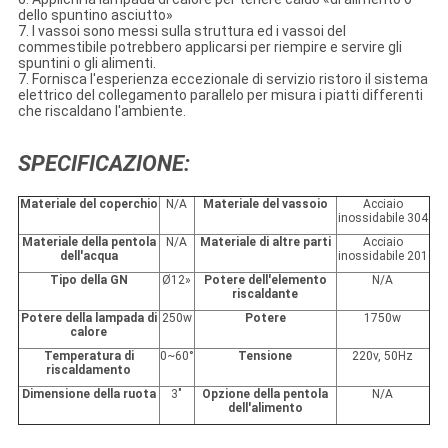
dello spuntino asciutto»
7. I vassoi sono messi sulla struttura ed i vassoi del
commestibile potrebbero applicarsi per riempire e servire gli
spuntini o gli alimenti.
7. Fornisca l'esperienza eccezionale di servizio ristoro il sistema
elettrico del collegamento parallelo per misura i piatti differenti
che riscaldano l'ambiente.
SPECIFICAZIONE:
Materiale del coperchio
N/A
Materiale del vassoio
Acciaio
inossidabile 304
Materiale della pentola
N/A
Materiale di altre parti
Acciaio
dell'acqua
inossidabile 201
Tipo della GN
Ø12»
Potere dell'elemento
N/A
riscaldante
Potere della lampada di
250w
Potere
1750w
calore
Temperatura di
0~60°
Tensione
220v, 50Hz
riscaldamento
Dimensione della ruota
3"
Opzione della pentola
N/A
dell'alimento