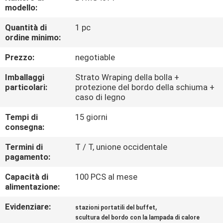
CONTROLLO
modello:
DI
Quantità di
1 pc
ordine minimo:
QUALITÀ
Prezzo:
negotiable
CONTATTICI
Imballaggi
Strato Wraping della bolla +
particolari:
protezione del bordo della schiuma +
caso di legno
RICHIEDA
Tempi di
15 giorni
UNA
consegna:
CITAZIONE
Termini di
T / T, unione occidentale
pagamento:
MAPPA
Capacità di
100 PCS al mese
DEL
alimentazione:
SITO
Evidenziare:
,
stazioni portatili del buffet
scultura del bordo con la lampada di calore