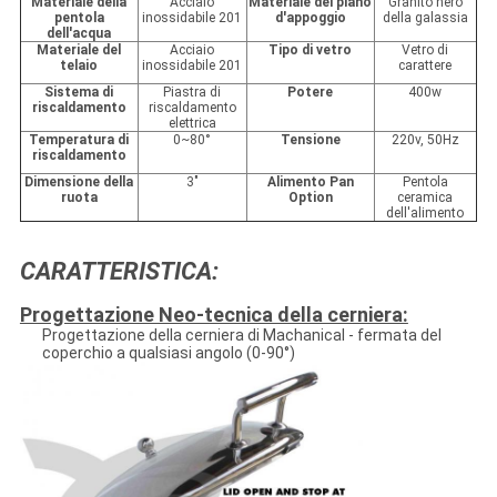
Materiale della
Acciaio
Materiale del piano
Granito nero
pentola
inossidabile 201
d'appoggio
della galassia
dell'acqua
Materiale del
Acciaio
Tipo di vetro
Vetro di
telaio
inossidabile 201
carattere
Sistema di
Piastra di
Potere
400w
riscaldamento
riscaldamento
elettrica
Temperatura di
0~80°
Tensione
220v, 50Hz
riscaldamento
Dimensione della
3"
Alimento Pan
Pentola
ruota
Option
ceramica
dell'alimento
CARATTERISTICA:
Progettazione Neo-tecnica della cerniera:
Progettazione della cerniera di Machanical - fermata del
coperchio a qualsiasi angolo (0-90°)