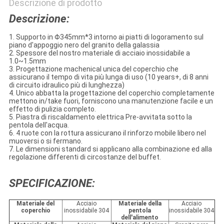
Descrizione di prodotto
Descrizione:
1. Supporto in Φ345mm*3 intorno ai piatti di logoramento sul
piano d'appoggio nero del granito della galassia
2. Spessore del nostro materiale di acciaio inossidabile a
1.0~1.5mm
3. Progettazione machenical unica del coperchio che
assicurano il tempo di vita più lunga di uso (10 years+, di 8 anni
di circuito idraulico più di lunghezza)
4. Unico abbatta la progettazione del coperchio completamente
mettono in/take fuori, forniscono una manutenzione facile e un
effetto di pulizia completo.
5. Piastra di riscaldamento elettrica Pre-avvitata sotto la
pentola dell'acqua.
6. 4 ruote con la rottura assicurano il rinforzo mobile libero nel
muoversi o si fermano.
7. Le dimensioni standard si applicano alla combinazione ed alla
regolazione differenti di circostanze del buffet.
SPECIFICAZIONE:
Materiale del
Acciaio
Materiale della
Acciaio
coperchio
inossidabile 304
pentola
inossidabile 304
dell'alimento