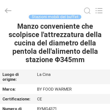
Shaoxing
Biaoyi
Hardware
Products
Co.,Ltd.
Stazioni mobili del buffet
All
Rights
Manzo conveniente che
CASA
Reserved.
scolpisce l'attrezzatura della
PRODOTTI
cucina del diametro della
pentola dell'alimento della
CIRCA
stazione Φ345mm
NOI
Luogo di
La Cina
origine:
GIRO
DELLA
Marca:
BY FOOD WARMER
FABBRICA
Certificazione:
CE
Numero di
BYMG4371